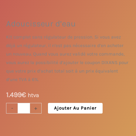
Adoucisseur d’eau
Kit complet sans régulateur de pression. Si vous avez
déjà un régulateur, il n’est pas nécessaire d’en acheter
un nouveau.
Quand vous aurez validé votre commande,
vous aurez la possibilité d’ajouter le coupon DIXANS pour
que votre prix d’achat total soit à un prix équivalent
d’une TVA à 6%.
1.499
€
htva
-
+
Ajouter Au Panier